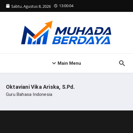
Lewati ke konten
13:00:04
Sabtu, Agustus 8, 2026
Main Menu
Oktaviani Vika Ariska, S.Pd.
Guru Bahasa Indonesia