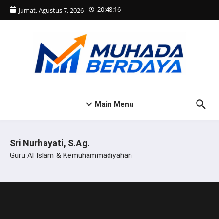
Lewati ke konten
20:48:16
Jumat, Agustus 7, 2026
Main Menu
Sri Nurhayati, S.Ag.
Guru Al Islam & Kemuhammadiyahan