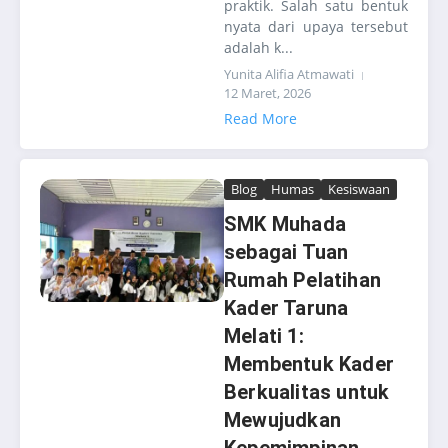
praktik. Salah satu bentuk
nyata dari upaya tersebut
adalah k...
Yunita Alifia Atmawati
12 Maret, 2026
Read More
Blog
Humas
Kesiswaan
SMK Muhada
sebagai Tuan
Rumah Pelatihan
Kader Taruna
Melati 1:
Membentuk Kader
Berkualitas untuk
Mewujudkan