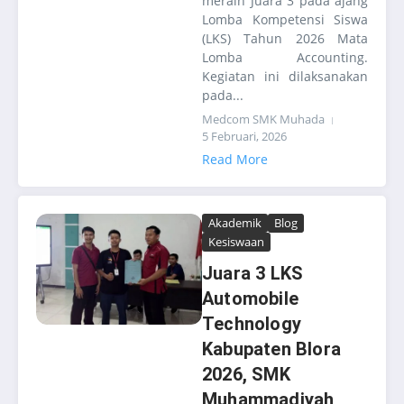
meraih Juara 3 pada ajang
Lomba Kompetensi Siswa
(LKS) Tahun 2026 Mata
Lomba Accounting.
Kegiatan ini dilaksanakan
pada...
Medcom SMK Muhada
5 Februari, 2026
Read More
Akademik
Blog
Kesiswaan
Juara 3 LKS
Automobile
Technology
Kabupaten Blora
2026, SMK
Muhammadiyah