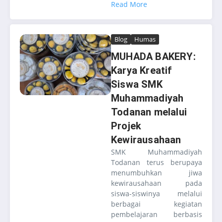
Read More
Blog
Humas
MUHADA BAKERY:
Karya Kreatif
Siswa SMK
Muhammadiyah
Todanan melalui
Projek
Kewirausahaan
SMK Muhammadiyah
Todanan terus berupaya
menumbuhkan jiwa
kewirausahaan pada
siswa-siswinya melalui
berbagai kegiatan
pembelajaran berbasis