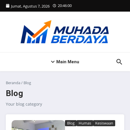
Lewati ke konten
20:46:00
Jumat, Agustus 7, 2026
Main Menu
Beranda
/
Blog
Blog
Your blog category
Blog
Humas
Kesiswaan