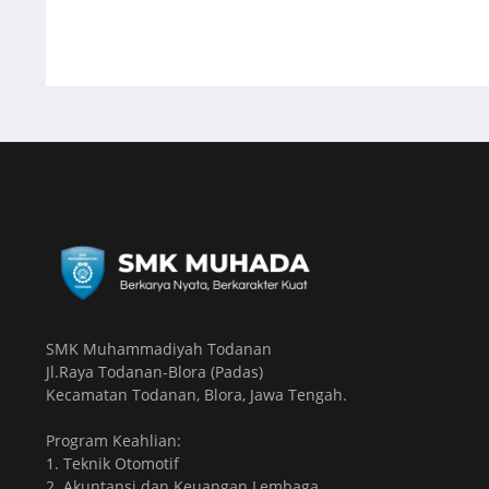
SMK Muhammadiyah Todanan
Jl.Raya Todanan-Blora (Padas)
Kecamatan Todanan, Blora, Jawa Tengah.
Program Keahlian:
1. Teknik Otomotif
2. Akuntansi dan Keuangan Lembaga