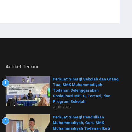
Artikel Terkini
Perkuat Sinergi Sekolah dan Orang
1
Tua, SMK Muhammadiyah
Todanan Selenggarakan
Sosialisasi MPLS, Fortasi, dan
Program Sekolah
9 Juli, 2026
Perkuat Sinergi Pendidikan
2
Muhammadiyah, Guru SMK
Muhammadiyah Todanan Ikuti