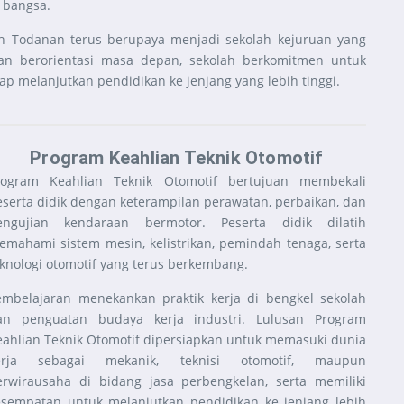
 bangsa.
 Todanan terus berupaya menjadi sekolah kejuruan yang
an berorientasi masa depan, sekolah berkomitmen untuk
ap melanjutkan pendidikan ke jenjang yang lebih tinggi.
Program Keahlian Teknik Otomotif
rogram Keahlian Teknik Otomotif bertujuan membekali
eserta didik dengan keterampilan perawatan, perbaikan, dan
engujian kendaraan bermotor. Peserta didik dilatih
emahami sistem mesin, kelistrikan, pemindah tenaga, serta
eknologi otomotif yang terus berkembang.
embelajaran menekankan praktik kerja di bengkel sekolah
an penguatan budaya kerja industri. Lulusan Program
eahlian Teknik Otomotif dipersiapkan untuk memasuki dunia
erja sebagai mekanik, teknisi otomotif, maupun
erwirausaha di bidang jasa perbengkelan, serta memiliki
esempatan untuk melanjutkan pendidikan ke jenjang lebih