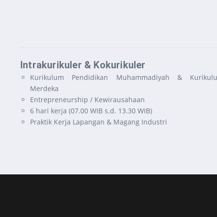
Intrakurikuler & Kokurikuler
Kurikulum Pendidikan Muhammadiyah & Kurikul
Merdeka
Entrepreneurship / Kewirausahaan
6 hari kerja (07.00 WIB s.d. 13.30 WIB)
Praktik Kerja Lapangan & Magang Industri