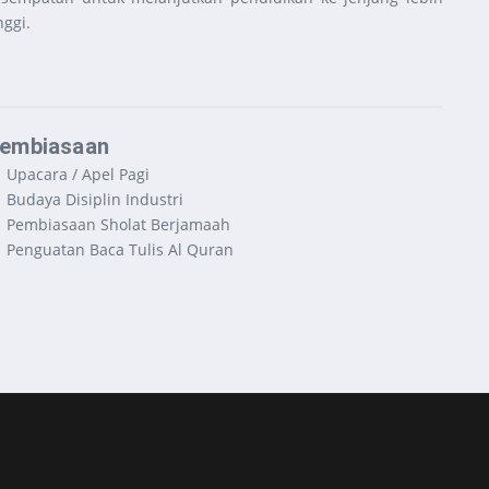
nggi.
embiasaan
Upacara / Apel Pagi
Budaya Disiplin Industri
Pembiasaan Sholat Berjamaah
Penguatan Baca Tulis Al Quran