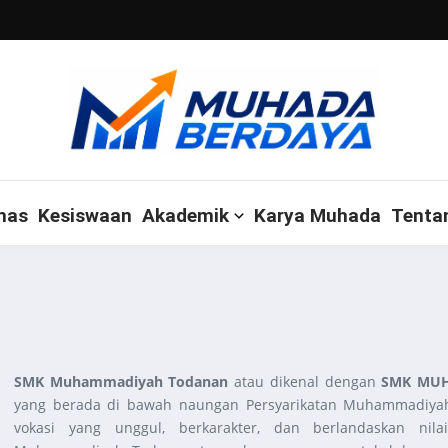
mas
Kesiswaan
Akademik
Karya Muhada
Tenta
SMK Muhammadiyah Todanan
atau dikenal dengan
SMK MU
yang berada di bawah naungan Persyarikatan Muhammadiyah
vokasi yang unggul, berkarakter, dan berlandaskan nila