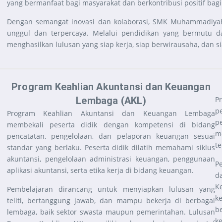
yang bermanfaat bagi masyarakat dan berkontribusi positif bagi
Dengan semangat inovasi dan kolaborasi, SMK Muhammadiyah
unggul dan terpercaya. Melalui pendidikan yang bermutu d
menghasilkan lulusan yang siap kerja, siap berwirausaha, dan si
Program Keahlian Akuntansi dan Keuangan
Lembaga (AKL)
P
p
Program Keahlian Akuntansi dan Keuangan Lembaga
p
membekali peserta didik dengan kompetensi di bidang
m
pencatatan, pengelolaan, dan pelaporan keuangan sesuai
t
standar yang berlaku. Peserta didik dilatih memahami siklus
akuntansi, pengelolaan administrasi keuangan, penggunaan
P
aplikasi akuntansi, serta etika kerja di bidang keuangan.
d
K
Pembelajaran dirancang untuk menyiapkan lulusan yang
k
teliti, bertanggung jawab, dan mampu bekerja di berbagai
b
lembaga, baik sektor swasta maupun pemerintahan. Lulusan
k