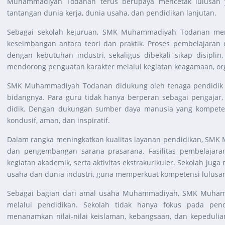
Muhammadiyah Todanan terus berupaya mencetak lulusan y
tantangan dunia kerja, dunia usaha, dan pendidikan lanjutan.
Sebagai sekolah kejuruan, SMK Muhammadiyah Todanan men
keseimbangan antara teori dan praktik. Proses pembelajaran 
dengan kebutuhan industri, sekaligus dibekali sikap disipli
mendorong penguatan karakter melalui kegiatan keagamaan, org
SMK Muhammadiyah Todanan didukung oleh tenaga pendidik d
bidangnya. Para guru tidak hanya berperan sebagai pengajar,
didik. Dengan dukungan sumber daya manusia yang kompeten
kondusif, aman, dan inspiratif.
Dalam rangka meningkatkan kualitas layanan pendidikan, S
dan pengembangan sarana prasarana. Fasilitas pembelajaran
kegiatan akademik, serta aktivitas ekstrakurikuler. Sekolah jug
usaha dan dunia industri, guna memperkuat kompetensi lulusan
Sebagai bagian dari amal usaha Muhammadiyah, SMK Muhamm
melalui pendidikan. Sekolah tidak hanya fokus pada penc
menanamkan nilai-nilai keislaman, kebangsaan, dan kepedulia