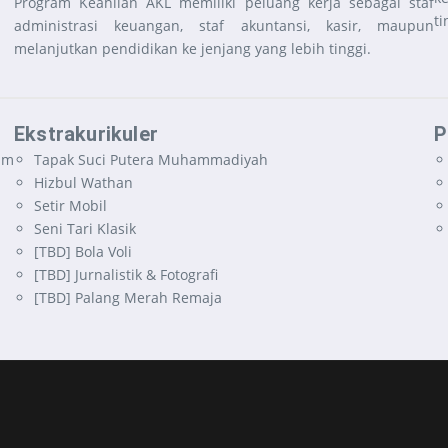
Program Keahlian AKL memiliki peluang kerja sebagai staf
ti
administrasi keuangan, staf akuntansi, kasir, maupun
melanjutkan pendidikan ke jenjang yang lebih tinggi.
Ekstrakurikuler
P
um
Tapak Suci Putera Muhammadiyah
Hizbul Wathan
Setir Mobil
Seni Tari Klasik
[TBD] Bola Voli
[TBD] Jurnalistik & Fotografi
[TBD] Palang Merah Remaja