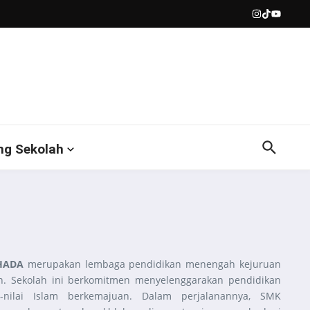
ng Sekolah
HADA
merupakan lembaga pendidikan menengah kejuruan
. Sekolah ini berkomitmen menyelenggarakan pendidikan
i-nilai Islam berkemajuan. Dalam perjalanannya, SMK