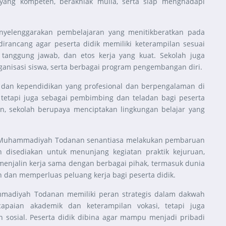
ang kompeten, berakhlak mulia, serta siap menghadapi
yelenggarakan pembelajaran yang menitikberatkan pada
dirancang agar peserta didik memiliki keterampilan sesuai
n, tanggung jawab, dan etos kerja yang kuat. Sekolah juga
anisasi siswa, serta berbagai program pengembangan diri.
an kependidikan yang profesional dan berpengalaman di
 tetapi juga sebagai pembimbing dan teladan bagi peserta
, sekolah berupaya menciptakan lingkungan belajar yang
MK Muhammadiyah Todanan senantiasa melakukan pembaruan
 disediakan untuk menunjang kegiatan praktik kejuruan,
a menjalin kerja sama dengan berbagai pihak, termasuk dunia
 dan memperluas peluang kerja bagi peserta didik.
adiyah Todanan memiliki peran strategis dalam dakwah
apaian akademik dan keterampilan vokasi, tetapi juga
n sosial. Peserta didik dibina agar mampu menjadi pribadi