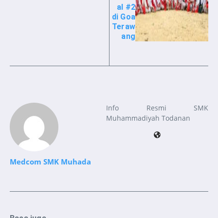
al #2
di Goa
Teraw
ang
Info Resmi SMK
Muhammadiyah Todanan
Medcom SMK Muhada