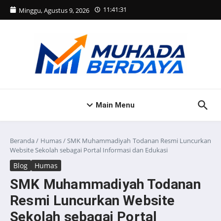
Lewati ke konten
11:41:31
Minggu, Agustus 9, 2026
Main Menu
Beranda
/
Humas
/
SMK Muhammadiyah Todanan Resmi Luncurkan
Website Sekolah sebagai Portal Informasi dan Edukasi
Blog
Humas
SMK Muhammadiyah Todanan
Resmi Luncurkan Website
Sekolah sebagai Portal