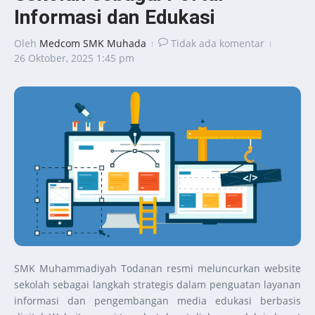
Informasi dan Edukasi
Oleh
Medcom SMK Muhada
Tidak ada komentar
26 Oktober, 2025
1:45 pm
SMK Muhammadiyah Todanan resmi meluncurkan website
sekolah sebagai langkah strategis dalam penguatan layanan
informasi dan pengembangan media edukasi berbasis