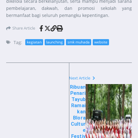
dikelola secara berkelanjutan, serta mampu menjadi sarana
pembelajaran, dakwah, dan promosi sekolah yang
bermanfaat bagi seluruh pemangku kepentingan.
Share Article
Tag:
kegiatan
launching
smk muhada
website
Next Article
Ribuan
Penari
Tayub
Ramai
kan
Blora
Cultur
e
Festiv