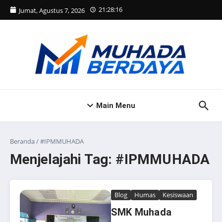
Lewati ke konten
21:28:16
Jumat, Agustus 7, 2026
Main Menu
Beranda
/
#IPMMUHADA
Menjelajahi Tag: #IPMMUHADA
Blog
Humas
Kesiswaan
SMK Muhada