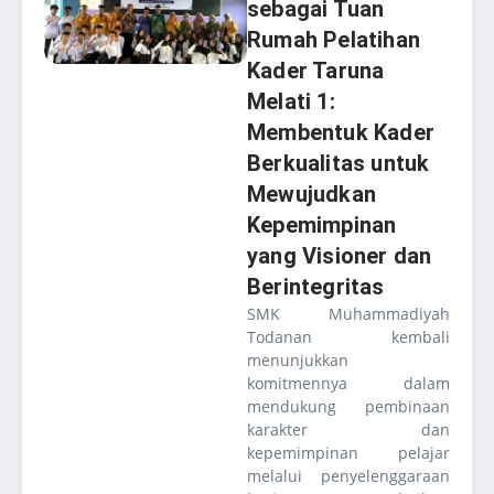
sebagai Tuan
Rumah Pelatihan
Kader Taruna
Melati 1:
Membentuk Kader
Berkualitas untuk
Mewujudkan
Kepemimpinan
yang Visioner dan
Berintegritas
SMK Muhammadiyah
Todanan kembali
menunjukkan
komitmennya dalam
mendukung pembinaan
karakter dan
kepemimpinan pelajar
melalui penyelenggaraan