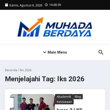
Lewati ke konten
14:48:39
Kamis, Agustus 6, 2026
Main Menu
Beranda
/
lks 2026
Menjelajahi Tag: lks 2026
Akademik
Blog
Kesiswaan