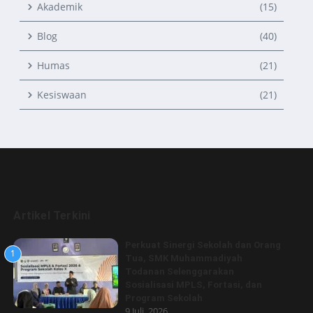
Akademik
(15)
Blog
(40)
Humas
(21)
Kesiswaan
(21)
Artikel Terkini
Perkuat Sinergi Sekolah dan Orang
1
Tua, SMK Muhammadiyah
Todanan Selenggarakan
Sosialisasi MPLS, Fortasi, dan
Program Sekolah
9 Juli, 2026