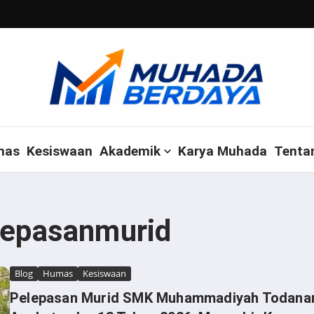
mas
Kesiswaan
Akademik
Karya Muhada
Tenta
elepasanmurid
Blog
Humas
Kesiswaan
Pelepasan Murid SMK Muhammadiyah Todana