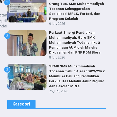
an,
1
Orang Tua, SMK Muhammadiyah
Todanan Selenggarakan
Sosialisasi MPLS, Fortasi, dan
atan
Program Sekolah
pril
9 Juli, 2026
ndai
Perkuat Sinergi Pendidikan
2
Muhammadiyah, Guru SMK
Muhammadiyah Todanan Ikuti
Pembinaan AUM oleh Majelis
Dikdasmen dan PNF PDM Blora
8 Juli, 2026
SPMB SMK Muhammadiyah
3
Todanan Tahun Ajaran 2026/2027:
Membuka Peluang Pendidikan
Berkualitas Melalui Jalur Reguler
dan Sekolah Mitra
25 Juni, 2026
Kategori