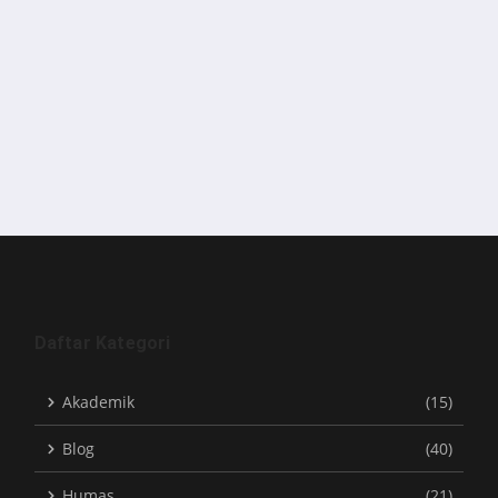
Daftar Kategori
Akademik
(15)
Blog
(40)
Humas
(21)