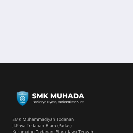
SMK Muhammadiyah Todanan
Jl.Raya Todanan-Blora (Padas)
Kecamatan Todanan, Blora, Jawa Tengah.