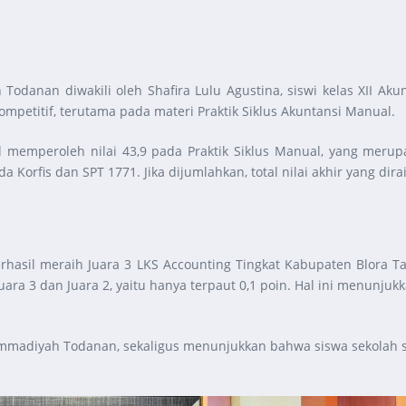
danan diwakili oleh Shafira Lulu Agustina, siswi kelas XII Ak
mpetitif, terutama pada materi Praktik Siklus Akuntansi Manual.
l memperoleh nilai 43,9 pada Praktik Siklus Manual, yang merupaka
Korfis dan SPT 1771. Jika dijumlahkan, total nilai akhir yang dira
berhasil meraih Juara 3 LKS Accounting Tingkat Kabupaten Blora
a Juara 3 dan Juara 2, yaitu hanya terpaut 0,1 poin. Hal ini menun
mmadiyah Todanan, sekaligus menunjukkan bahwa siswa sekolah 