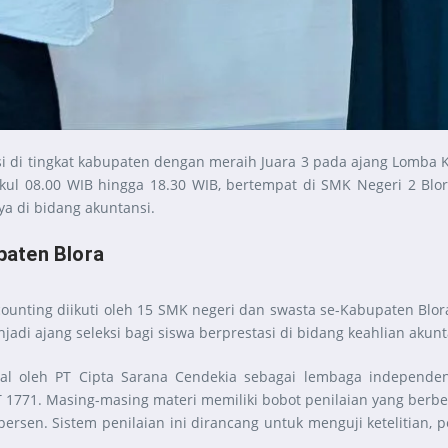
i tingkat kabupaten dengan meraih Juara 3 pada ajang Lomba K
ukul 08.00 WIB hingga 18.30 WIB, bertempat di SMK Negeri 2 Blor
a di bidang akuntansi.
paten Blora
nting diikuti oleh 15 SMK negeri dan swasta se-Kabupaten Blor
jadi ajang seleksi bagi siswa berprestasi di bidang keahlian akunt
nal oleh PT Cipta Sarana Cendekia sebagai lembaga independen
 1771. Masing-masing materi memiliki bobot penilaian yang berbed
 persen. Sistem penilaian ini dirancang untuk menguji ketelitia