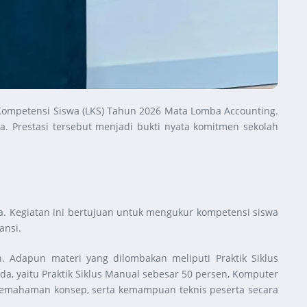
ompetensi Siswa (LKS) Tahun 2026 Mata Lomba Accounting.
a. Prestasi tersebut menjadi bukti nyata komitmen sekolah
a. Kegiatan ini bertujuan untuk mengukur kompetensi siswa
ansi.
. Adapun materi yang dilombakan meliputi Praktik Siklus
a, yaitu Praktik Siklus Manual sebesar 50 persen, Komputer
n, pemahaman konsep, serta kemampuan teknis peserta secara