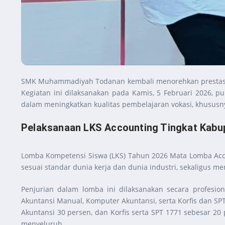
SMK Muhammadiyah Todanan kembali menorehkan prestasi d
Kegiatan ini dilaksanakan pada Kamis, 5 Februari 2026, p
dalam meningkatkan kualitas pembelajaran vokasi, khususny
Pelaksanaan LKS Accounting Tingkat Kabu
Lomba Kompetensi Siswa (LKS) Tahun 2026 Mata Lomba Accou
sesuai standar dunia kerja dan dunia industri, sekaligus men
Penjurian dalam lomba ini dilaksanakan secara profesio
Akuntansi Manual, Komputer Akuntansi, serta Korfis dan SPT
Akuntansi 30 persen, dan Korfis serta SPT 1771 sebesar 20
menyeluruh.