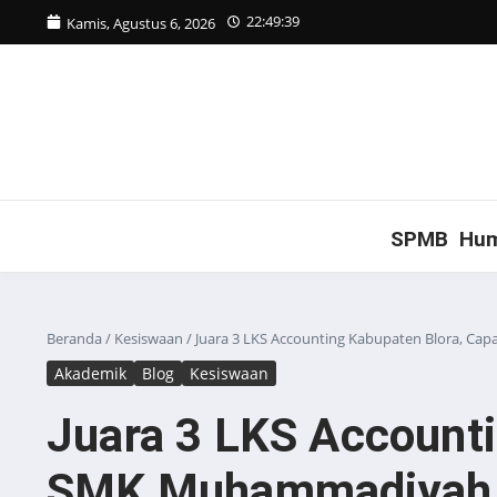
Lewati ke konten
22:49:39
Kamis, Agustus 6, 2026
SPMB
Hu
Beranda
/
Kesiswaan
/
Juara 3 LKS Accounting Kabupaten Blora,
Akademik
Blog
Kesiswaan
Juara 3 LKS Account
SMK Muhammadiyah 