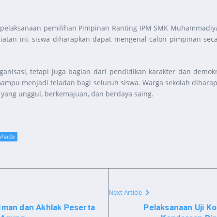
u pelaksanaan pemilihan Pimpinan Ranting IPM SMK Muhammadiya
egiatan ini, siswa diharapkan dapat mengenal calon pimpinan se
isasi, tetapi juga bagian dari pendidikan karakter dan demokras
 mampu menjadi teladan bagi seluruh siswa. Warga sekolah dihara
 yang unggul, berkemajuan, dan berdaya saing.
uhada
Next Article
 Iman dan Akhlak Peserta
Pelaksanaan Uji K