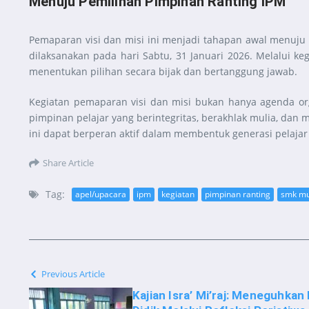
Menuju Pemilihan Pimpinan Ranting IPM
Pemaparan visi dan misi ini menjadi tahapan awal menuj
dilaksanakan pada hari Sabtu, 31 Januari 2026. Melalui k
menentukan pilihan secara bijak dan bertanggung jawab.
Kegiatan pemaparan visi dan misi bukan hanya agenda organ
pimpinan pelajar yang berintegritas, berakhlak mulia, dan
ini dapat berperan aktif dalam membentuk generasi pelajar
Share Article
Tag:
apel/upacara
ipm
kegiatan
pimpinan ranting
smk m
Previous Article
Kajian Isra’ Mi’raj: Meneguhkan