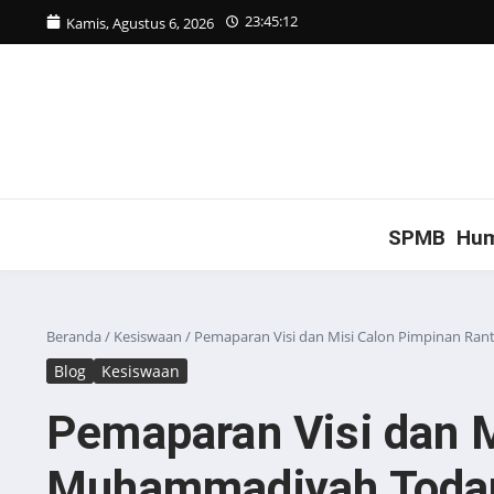
Lewati ke konten
23:45:12
Kamis, Agustus 6, 2026
SPMB
Hu
Beranda
/
Kesiswaan
/
Pemaparan Visi dan Misi Calon Pimpinan R
Blog
Kesiswaan
Pemaparan Visi dan 
Muhammadiyah Todan