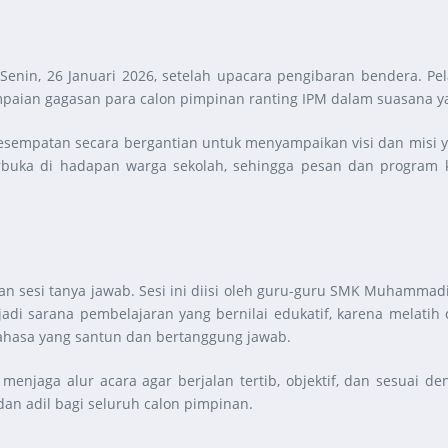
Senin, 26 Januari 2026, setelah upacara pengibaran bendera. Pe
aian gagasan para calon pimpinan ranting IPM dalam suasana yan
kesempatan secara bergantian untuk menyampaikan visi dan misi y
rbuka di hadapan warga sekolah, sehingga pesan dan program 
ngan sesi tanya jawab. Sesi ini diisi oleh guru-guru SMK Muhamm
di sarana pembelajaran yang bernilai edukatif, karena melatih 
ahasa yang santun dan bertanggung jawab.
enjaga alur acara agar berjalan tertib, objektif, dan sesuai d
an adil bagi seluruh calon pimpinan.