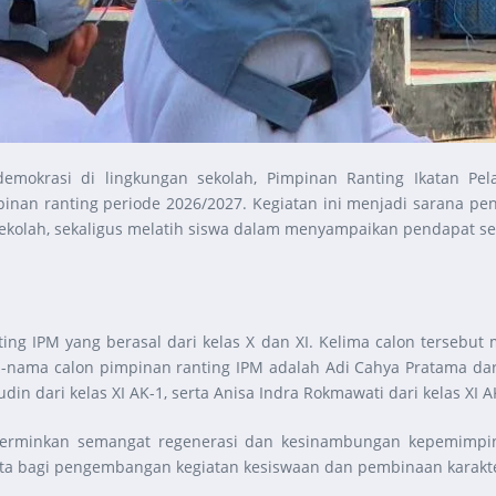
n demokrasi di lingkungan sekolah, Pimpinan Ranting Ikatan
inan ranting periode 2026/2027. Kegiatan ini menjadi sarana p
kolah, sekaligus melatih siswa dalam menyampaikan pendapat se
ng IPM yang berasal dari kelas X dan XI. Kelima calon tersebut m
ama calon pimpinan ranting IPM adalah Adi Cahya Pratama dari ke
n dari kelas XI AK-1, serta Anisa Indra Rokmawati dari kelas XI A
encerminkan semangat regenerasi dan kesinambungan kepemimpi
ta bagi pengembangan kegiatan kesiswaan dan pembinaan karakte