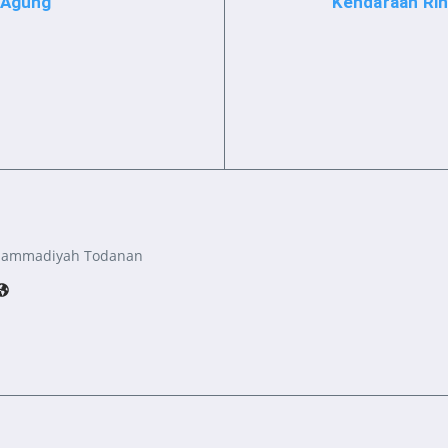
a Agung
Kendaraan Rin
hammadiyah Todanan