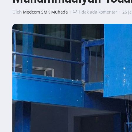
Oleh
Medcom SMK Muhada
Tidak ada komentar
26 J