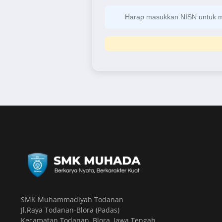
Harap masukkan NISN untuk me
SMK Muhammadiyah Todanan
Jl.Raya Todanan-Blora (Padas)
Kecamatan Todanan, Blora, Jawa Tengah.