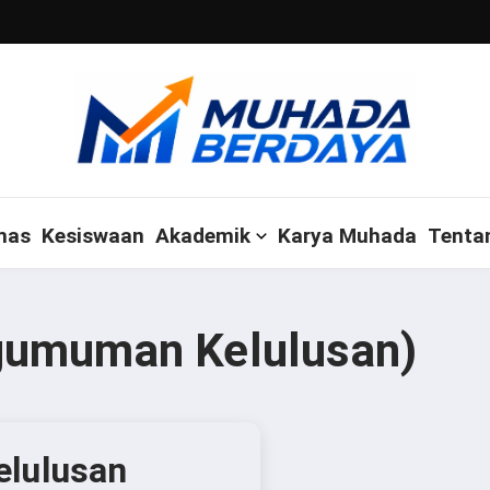
mas
Kesiswaan
Akademik
Karya Muhada
Tenta
gumuman Kelulusan)
lulusan