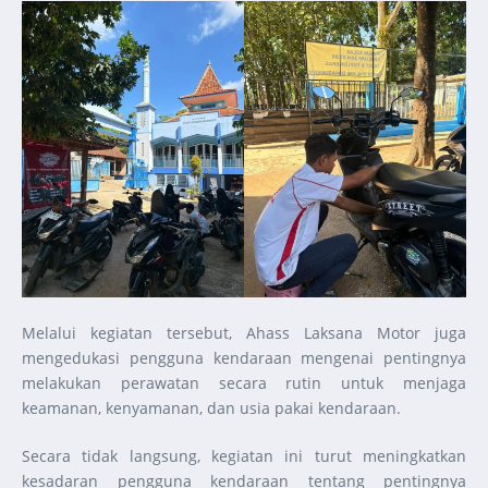
Melalui kegiatan tersebut, Ahass Laksana Motor juga
mengedukasi pengguna kendaraan mengenai pentingnya
melakukan perawatan secara rutin untuk menjaga
keamanan, kenyamanan, dan usia pakai kendaraan.
Secara tidak langsung, kegiatan ini turut meningkatkan
kesadaran pengguna kendaraan tentang pentingnya