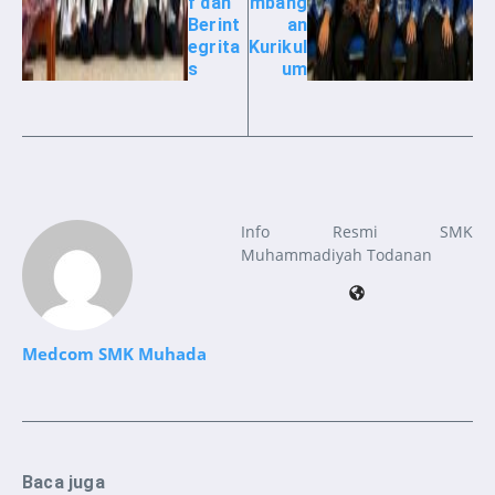
f dan
mbang
Berint
an
egrita
Kurikul
s
um
Info Resmi SMK
Muhammadiyah Todanan
Medcom SMK Muhada
Baca juga