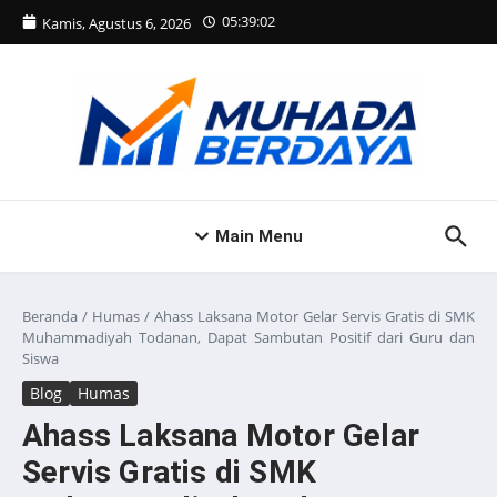
Lewati ke konten
05:39:02
Kamis, Agustus 6, 2026
Main Menu
Beranda
/
Humas
/
Ahass Laksana Motor Gelar Servis Gratis di SMK
Muhammadiyah Todanan, Dapat Sambutan Positif dari Guru dan
Siswa
Blog
Humas
Ahass Laksana Motor Gelar
Servis Gratis di SMK