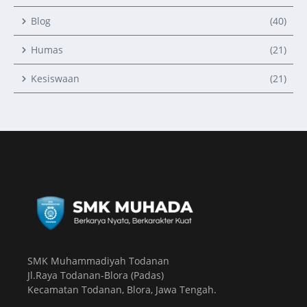
Blog
(40)
Humas
(21)
Kesiswaan
(21)
SMK Muhammadiyah Todanan
Jl.Raya Todanan-Blora (Padas)
Kecamatan Todanan, Blora, Jawa Tengah.