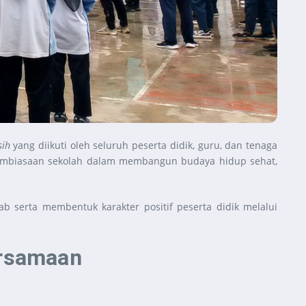
sih
yang diikuti oleh seluruh peserta didik, guru, dan tenaga
pembiasaan sekolah dalam membangun budaya hidup sehat,
b serta membentuk karakter positif peserta didik melalui
ersamaan