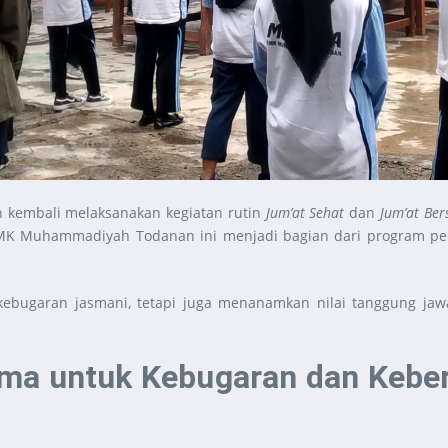
embali melaksanakan kegiatan rutin
Jum’at Sehat
dan
Jum’at Ber
 SMK Muhammadiyah Todanan ini menjadi bagian dari program 
kebugaran jasmani, tetapi juga menanamkan nilai tanggung jawa
ama untuk Kebugaran dan Keb