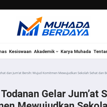
mas
Kesiswaan
Akademik
Karya Muhada
Tenta
at dan Jum’at Bersih: Wujud Komitmen Mewujudkan Sekolah Sehat dan B
odanan Gelar Jum’at S
men Mewujudkan Sekola