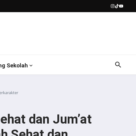
ng Sekolah
erkarakter
ehat dan Jum’at
h Sehat dan