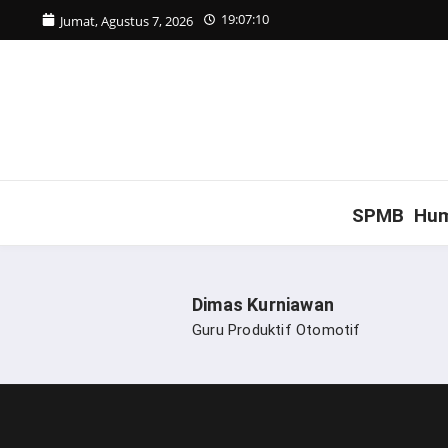
Lewati ke konten
19:07:10
Jumat, Agustus 7, 2026
SPMB
Hu
Dimas Kurniawan
Guru Produktif Otomotif