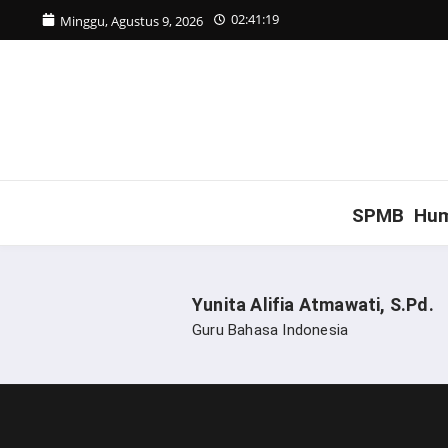
Lewati ke konten
02:41:19
Minggu, Agustus 9, 2026
SPMB
Hu
Yunita Alifia Atmawati, S.Pd.
Guru Bahasa Indonesia